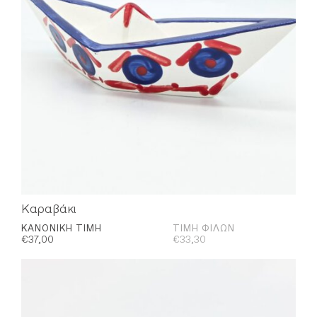
Καραβάκι
ΚΑΝΟΝΙΚΉ ΤΙΜΉ
ΤΙΜΉ ΦΊΛΩΝ
€
37,00
€
33,30