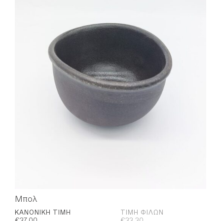
Μπολ
ΚΑΝΟΝΙΚΉ ΤΙΜΉ
ΤΙΜΉ ΦΊΛΩΝ
€
37,00
€
33,30