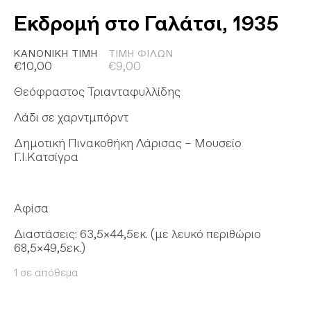
Εκδρομή στο Γαλάτσι, 1935
ΚΑΝΟΝΙΚΉ ΤΙΜΉ
ΤΙΜΉ ΦΊΛΩΝ
€
10,00
€
9,00
Θεόφραστος Τριανταφυλλίδης
Λάδι σε χαρντμπόρντ
Δημοτική Πινακοθήκη Λάρισας – Μουσείο
Γ.Ι.Κατσίγρα
Αφίσα
Διαστάσεις: 63,5×44,5εκ. (με λευκό περιθώριο
68,5×49,5εκ.)
1 σε απόθεμα