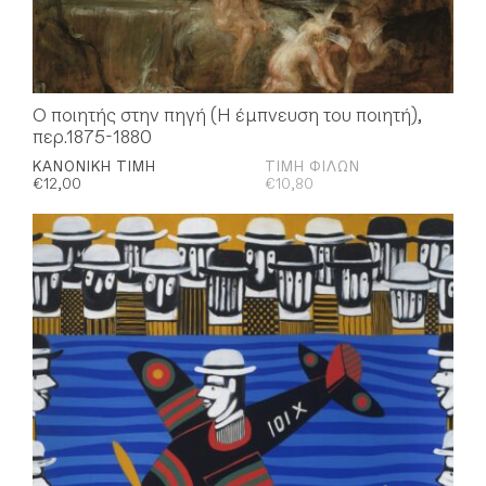
Ο ποιητής στην πηγή (Η έμπνευση του ποιητή),
περ.1875-1880
ΚΑΝΟΝΙΚΉ ΤΙΜΉ
ΤΙΜΉ ΦΊΛΩΝ
€
12,00
€
10,80