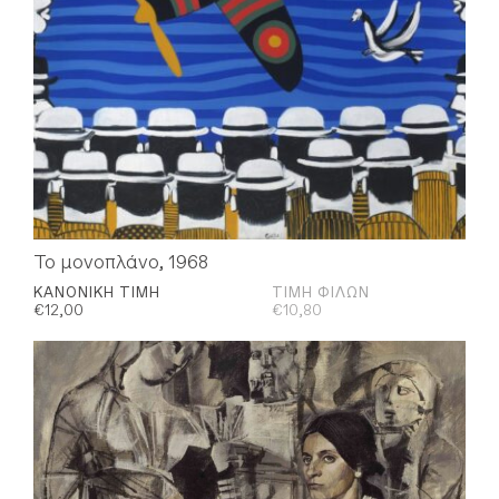
Το μονοπλάνο, 1968
ΚΑΝΟΝΙΚΉ ΤΙΜΉ
ΤΙΜΉ ΦΊΛΩΝ
€
12,00
€
10,80