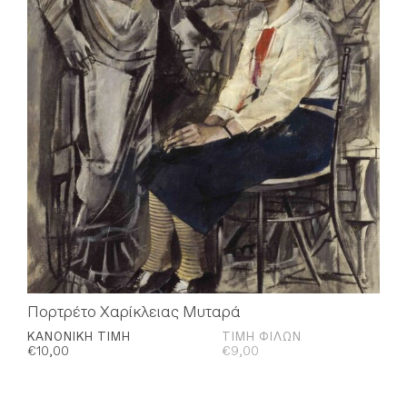
Πορτρέτο Χαρίκλειας Μυταρά
ΚΑΝΟΝΙΚΉ ΤΙΜΉ
ΤΙΜΉ ΦΊΛΩΝ
€
10,00
€
9,00