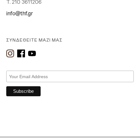
Τ. 210 3611206
info@thf.gr
ΣΥΝΔΕΘΕΊΤΕ ΜΑΖΊ ΜΑΣ