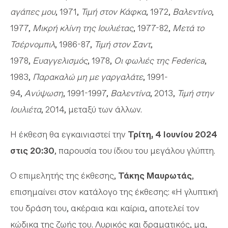
αγάπες μου
, 1971,
Τιμή στον Κάφκα
, 1972,
Βαλεντίνο
,
1977,
Μικρή κλίνη της Ιουλιέτας
, 1977-82,
Μετά το
Τσέρνομπιλ
, 1986-87,
Τιμή στον Σαντ
,
1978,
Ευαγγελισμός
, 1978,
Οι φωλιές της Federica
,
1983,
Παρακαλώ μη με γαργαλάτε
, 1991-
94,
Ανύψωση
, 1991-1997,
Βαλεντίνα
, 2013,
Τιμή στην
Ιουλιέτα
, 2014, μεταξύ των άλλων.
Η έκθεση θα εγκαινιαστεί την
Τρίτη, 4 Ιουνίου 2024
στις 20:30
, παρουσία του ίδιου του μεγάλου γλύπτη.
Ο επιμελητής της έκθεσης,
Τάκης Μαυρωτάς
,
επισημαίνει στον κατάλογο της έκθεσης: «Η γλυπτική
του δράση του, ακέραια και καίρια, αποτελεί τον
κώδικα της ζωής του. Λυρικός και δραματικός, μα,