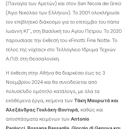
(Παναγία των Αρετών) και στον San Nicola dei Greci
(Άγιο Νικόλαο των Ελλήνων). Το 2001 ολοκλήρωσε
τον επιβλητικό διάκοσμο για το επιτύμβιο του πάπα
Ιωάννη ΚΓ´, στη Βασιλική του Αγίου Πέτρου. Το 2020
παρουσίασε την έκθεσή του «Finotti: Fine Notte. Το
τέλος της νύχτας» στο Τελλόγλειο Ίδρυμα Τεχνών
Α.Π.Θ. στη Θεσσαλονίκη.
Η έκθεση στην Αθήνα θα διαρκέσει έως τις 3
Νοεμβρίου 2024 και θα συνοδεύεται από
πολυσέλιδο ομότιτλο κατάλογο, με όλα τα
εκτιθέμενα έργα, κείμενα των
Τάκη Μαυρωτά και
Αλεξάνδρας Γουλάκη-Βουτυρά
, καθώς και
αποσπάσματα κειμένων των
Antonio
Paolucci
,
Rossana Bassaglia
,
Giorgio di Genova και