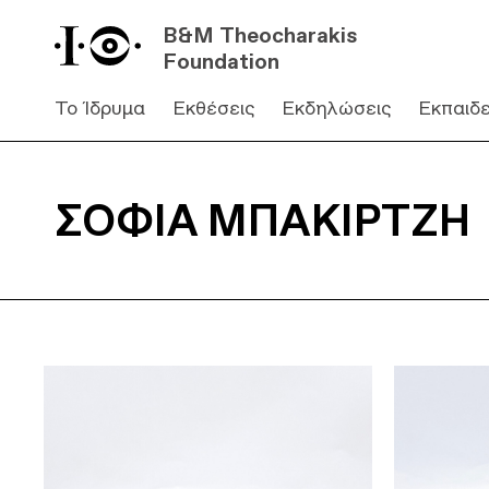
Β&Μ Theocharakis
Foundation
Το Ίδρυμα
Εκθέσεις
Εκδηλώσεις
Εκπαιδ
ΣΟΦΊΑ ΜΠΑΚΙΡΤΖΉ