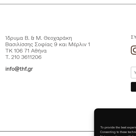
Ίδρυμα Β. & Μ. Θεοχαράκη
Σ
Βασιλίσσης Σοφίας 9 και Μέρλιν 1
ΤΚ 106 71 Αθήνα
Τ. 210 3611206
info@thf.gr
To provide the best experi
Consenting to these techno